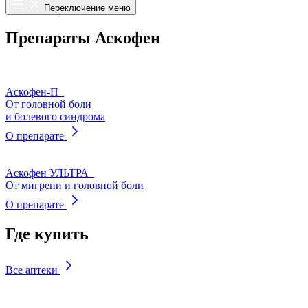
Переключение меню
Препараты Аскофен
Аскофен-П
От головной боли
и болевого синдрома
О препарате
Аскофен
УЛЬТРА
От мигрени и головной боли
О препарате
Где купить
Все аптеки